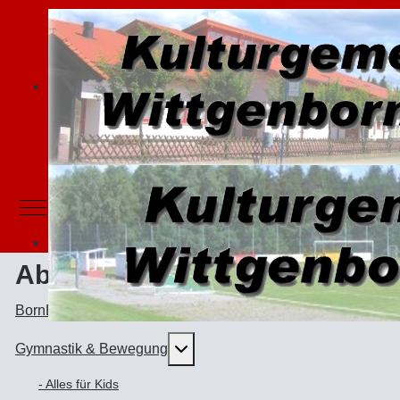
Mobile Menu Toggle
Abteilungen
BornBörner - Karnevalsabteilung
Weitere Informationen: Gymnast
Gymnastik & Bewegung
- Alles für Kids