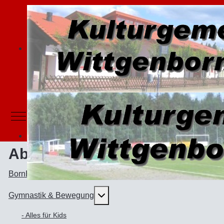
Mobile Menu Toggle
Abteilungen
BornBörner - Karnevalsabteilung
Weitere Informationen: Gymnast
Gymnastik & Bewegung
- Alles für Kids