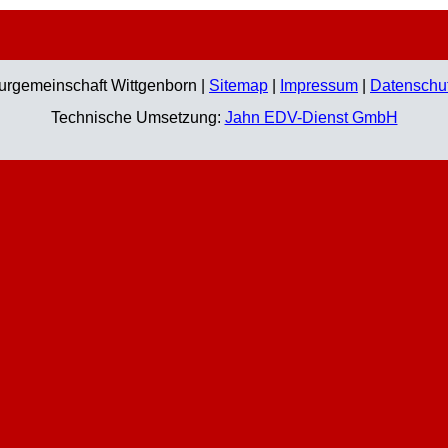
urgemeinschaft Wittgenborn |
Sitemap
|
Impressum
|
Datenschut
Technische Umsetzung:
Jahn EDV-Dienst GmbH