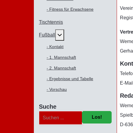
Verei
- Fitness für Erwachsene
Regis
Tischtennis
Vertr
Weitere Informationen: Fußball
Fußball
Werner
- Kontakt
Gerha
- 1. Mannschaft
Kont
- 2. Mannschaft
Telef
- Ergebnisse und Tabelle
E-Mai
- Vorschau
Reda
Werne
Suche
Spielb
Los!
D-636