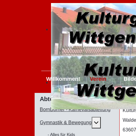
Willkommen!
Verein
Bild
Imp
Abteilungen
BornBörner - Karnevalsabteilung
Kultu
Walde
Weitere Informat
Gymnastik & Bewegung
63607
- Alles für Kids