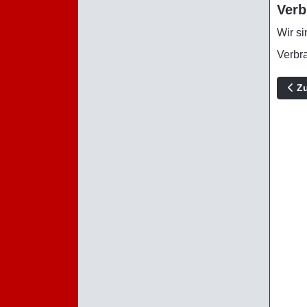
Verb
Wir si
Verbr
Vorh
Z