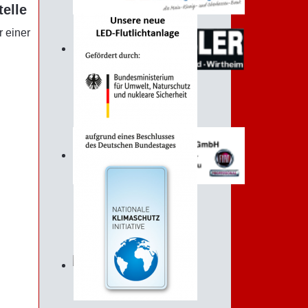
telle
r einer