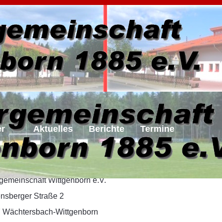
er
Aktuelles
Berichte
Termine
ressum
rgemeinschaft Wittgenborn e.V.
nsberger Straße 2
ionen: Gymnastik & Bewegung
 Wächtersbach-Wittgenborn