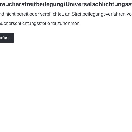
raucher­streit­beilegung/Universal­schlichtungs­s
nd nicht bereit oder verpflichtet, an Streitbeilegungsverfahren vo
aucherschlichtungsstelle teilzunehmen.
eriger Beitrag: Anfahrt
urück