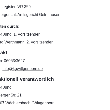
nsregister: VR 359
tergericht: Amtsgericht Gelnhausen
eten durch:
 Jung, 1. Vorsitzender
rd Werthmann, 2. Vorsitzender
akt
on: 06053/3627
l:
info@kgwittgenborn.de
ktionell verantwortlich
r Jung
erger Str. 21
07 Wächtersbach / Wittgenborn