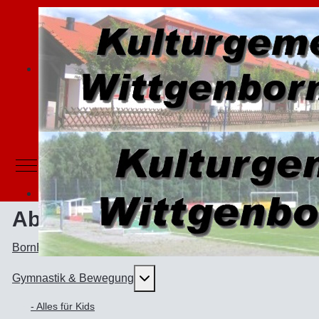
Mobile Menu Toggle
Abteilungen
BornBörner - Karnevalsabteilung
Weitere Informationen: Gymnast
Gymnastik & Bewegung
- Alles für Kids