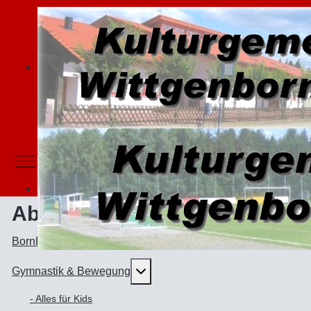
Mobile Menu Toggle
Abteilungen
BornBörner - Karnevalsabteilung
Weitere Informationen: Gymnast
Gymnastik & Bewegung
- Alles für Kids