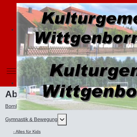
Mobile Menu Toggle
Abteilungen
BornBörner - Karnevalsabteilung
Weitere Informationen: Gymnast
Gymnastik & Bewegung
- Alles für Kids