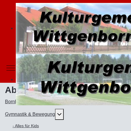
Mobile Menu Toggle
Abteilungen
BornBörner - Karnevalsabteilung
Weitere Informationen: Gymnast
Gymnastik & Bewegung
- Alles für Kids