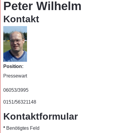
Peter Wilhelm
Kontakt
Position:
Pressewart
Adresse:
Telefon:
06053/3995
Mobil:
0151/56321148
Kontaktformular
*
Benötigtes Feld