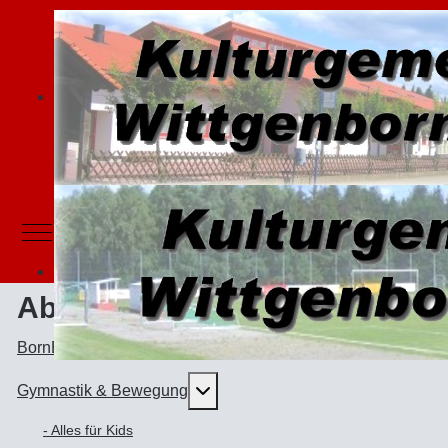
Mobile Menu Toggle
Abteilungen
BornBörner - Karnevalsabteilung
Weitere Informationen: Gymnast
Gymnastik & Bewegung
- Alles für Kids