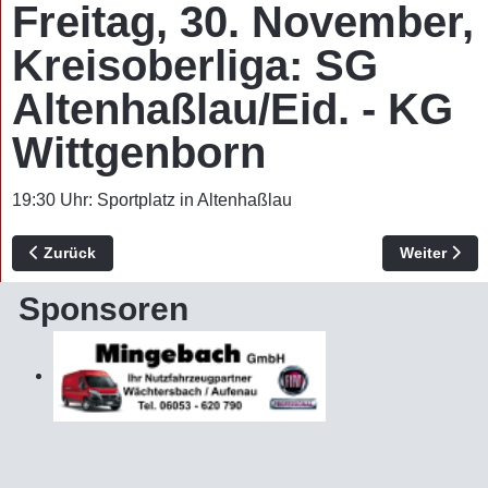
Freitag, 30. November,
Kreisoberliga: SG
Altenhaßlau/Eid. - KG
Wittgenborn
19:30 Uhr: Sportplatz in Altenhaßlau
Vorheriger Beitrag: Kontakte
Nächster Be
Zurück
Weiter
Sponsoren